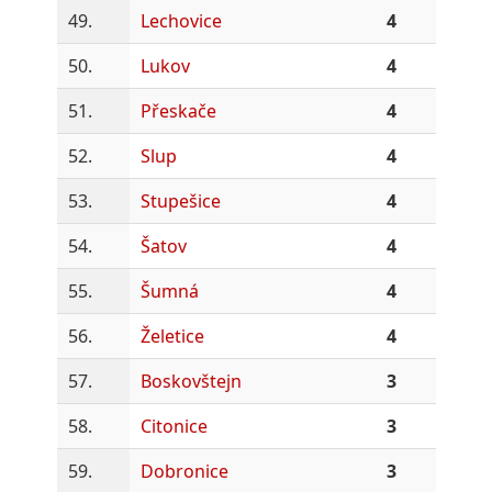
49.
Lechovice
4
50.
Lukov
4
51.
Přeskače
4
52.
Slup
4
53.
Stupešice
4
54.
Šatov
4
55.
Šumná
4
56.
Želetice
4
57.
Boskovštejn
3
58.
Citonice
3
59.
Dobronice
3