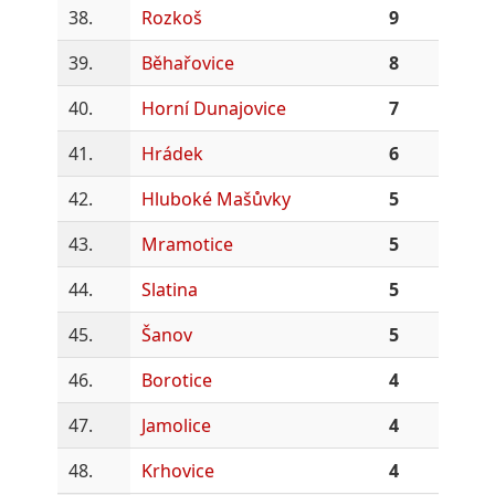
38.
Rozkoš
9
39.
Běhařovice
8
40.
Horní Dunajovice
7
41.
Hrádek
6
42.
Hluboké Mašůvky
5
43.
Mramotice
5
44.
Slatina
5
45.
Šanov
5
46.
Borotice
4
47.
Jamolice
4
48.
Krhovice
4