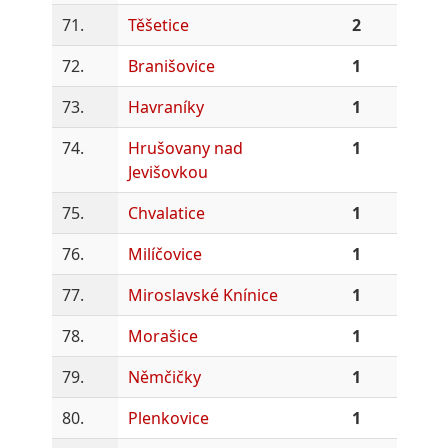
71.
Těšetice
2
72.
Branišovice
1
73.
Havraníky
1
74.
Hrušovany nad
1
Jevišovkou
75.
Chvalatice
1
76.
Milíčovice
1
77.
Miroslavské Knínice
1
78.
Morašice
1
79.
Němčičky
1
80.
Plenkovice
1