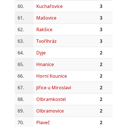
60.
Kuchařovice
3
61.
Mašovice
3
62.
Rakšice
3
63.
Tvořihráz
3
64.
Dyje
2
65.
Hnanice
2
66.
Horní Kounice
2
67.
Jiřice u Miroslavi
2
68.
Olbramkostel
2
69.
Olbramovice
2
70.
Plaveč
2