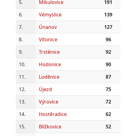
5.
Mikulovice
191
6.
Vémyslice
139
7.
Únanov
127
8.
Vítonice
96
9.
Trstěnice
92
10.
Hodonice
90
11.
Loděnice
87
12.
Újezd
75
13.
Výrovice
72
14.
Hostěradice
62
15.
Blížkovice
52