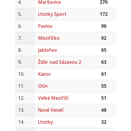
4.
Maršovice
270
5.
Lhotky Sport
172
6.
Pavlov
96
7.
Meziříčko
92
8.
Jabloňov
65
9.
Žďár nad Sázavou 2
63
10.
Katov
61
11.
Otín
55
12.
Velké Meziříčí
51
13.
Nové Veselí
48
14.
Lhotky
32