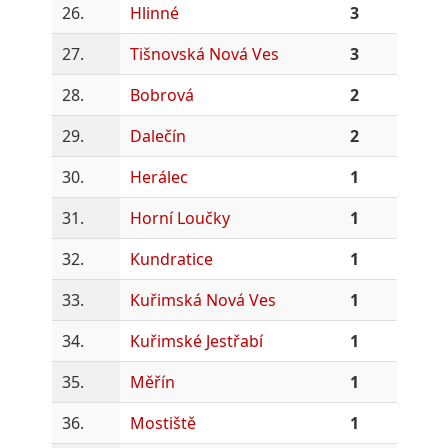
26.
Hlinné
3
27.
Tišnovská Nová Ves
3
28.
Bobrová
2
29.
Dalečín
2
30.
Herálec
1
31.
Horní Loučky
1
32.
Kundratice
1
33.
Kuřimská Nová Ves
1
34.
Kuřimské Jestřabí
1
35.
Měřín
1
36.
Mostiště
1