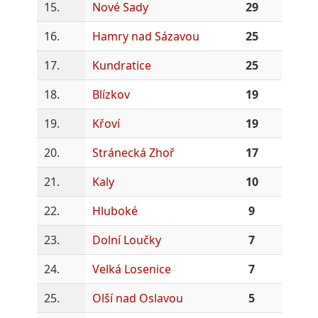
15.
Nové Sady
29
16.
Hamry nad Sázavou
25
17.
Kundratice
25
18.
Blízkov
19
19.
Křoví
19
20.
Stránecká Zhoř
17
21.
Kaly
10
22.
Hluboké
9
23.
Dolní Loučky
7
24.
Velká Losenice
7
25.
Olší nad Oslavou
5