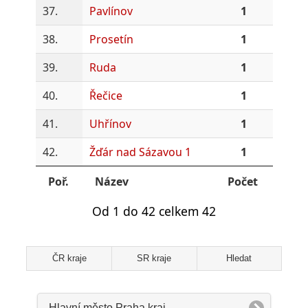
37.
Pavlínov
1
38.
Prosetín
1
39.
Ruda
1
40.
Řečice
1
41.
Uhřínov
1
42.
Žďár nad Sázavou 1
1
Poř.
Název
Počet
Od 1 do 42 celkem 42
ČR kraje
SR kraje
Hledat
Hlavní město Praha kraj