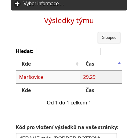
Vyber informace ...
click to expand contents
Výsledky týmu
Sloupec
Hledat:
Kde
Čas
Maršovice
29,29
Kde
Čas
Od 1 do 1 celkem 1
Kód pro vložení výsledků na vaše stránky: