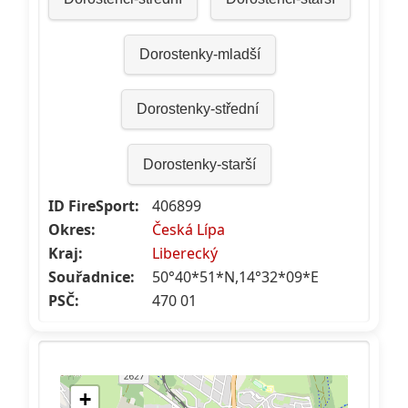
Dorostenky-mladší
Dorostenky-střední
Dorostenky-starší
ID FireSport:
406899
Okres:
Česká Lípa
Kraj:
Liberecký
Souřadnice:
50°40*51*N,14°32*09*E
PSČ:
470 01